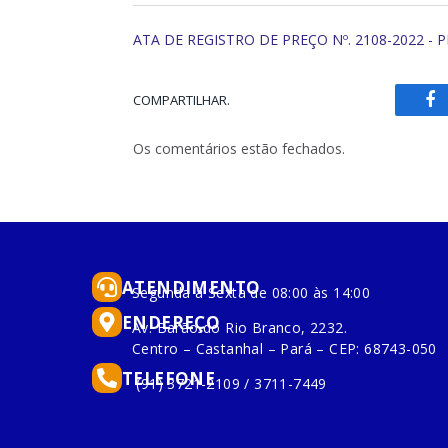
ATA DE REGISTRO DE PREÇO Nº. 2108-2022 - P
COMPARTILHAR.
Fa
Os comentários estão fechados.
ATENDIMENTO
Segunda à Sexta de 08:00 às 14:00
ENDEREÇO
Av. Barão do Rio Branco, 2232.
Centro – Castanhal – Pará – CEP: 68743-050
TELEFONE
(91) 3721-2109 / 3711-7449