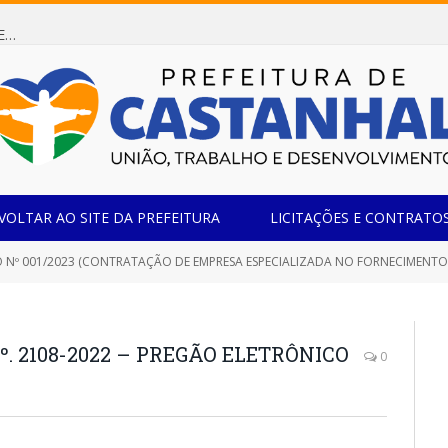
Dispensa de Licitação 085/2026 (CONTRATAÇÃO DE EMPRESA ESPECIALIZADA NA FABRICAÇÃO DE MÓVEIS SOB MEDIDA COM ESTRUTURA METÁLICA EM METALON PARA ATENDIMENTO DAS NECESSIDADES DA SALA SIMOV DA EMEF MADRE MARIA VIGANÓ)
VOLTAR AO SITE DA PREFEITURA
LICITAÇÕES E CONTRATO
/2023 (CONTRATAÇÃO DE EMPRESA ESPECIALIZADA NO FORNECIMENTO DE 01 (UM) TOMÓGRAFO COMPUTADORIZADO HELICOIDAL DE 16 (DEZESSEIS) CANAIS, DESTINAD
º. 2108-2022 – PREGÃO ELETRÔNICO
0