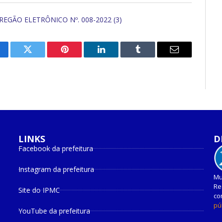
REGÃO ELETRÔNICO Nº. 008-2022 (3)
cebook
Twitter
Pinterest
O
Tumblr
E-
LinkedIn
mail
LINKS
D
Facebook da prefeitura
Instagram da prefeitura
Mu
Re
Site do IPMC
co
pú
YouTube da prefeitura