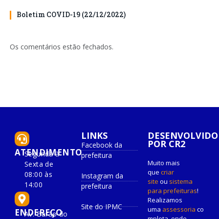
Boletim COVID-19 (22/12/2022)
Os comentários estão fechados.
LINKS
DESENVOLVIDO
POR CR2
Facebook da
ATENDIMENTO
Segunda à
prefeitura
Muito mais
Sexta de
que
criar
08:00 às
Instagram da
site
ou
sistema
14:00
prefeitura
para prefeituras
!
Realizamos
Site do IPMC
uma
assessoria
co
ENDEREÇO
Av. Barão do
mpleta, onde