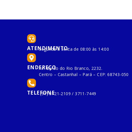
ATENDIMENTO
Segunda à Sexta de 08:00 às 14:00
ENDEREÇO
Av. Barão do Rio Branco, 2232.
Centro – Castanhal – Pará – CEP: 68743-050
TELEFONE
(91) 3721-2109 / 3711-7449
Todos os direitos reservados a Prefeitura Municipal de 