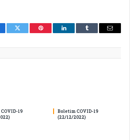
cebook
Twitter
Pinterest
O
Tumblr
E-
LinkedIn
mail
 COVID-19
Boletim COVID-19
2022)
(22/12/2022)