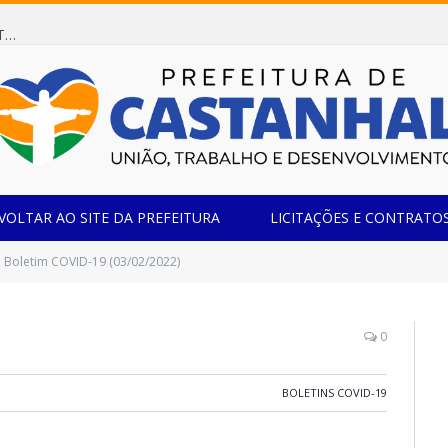
Dispensa de Licitação 078/2026 (AQUISIÇÃO DE AGENTE REDUTOR LÍQUIDO AUTOMOTIVO – ARLA 32, PARA ATENDER A FROTA OFICIAL DE VEÍCULOS DA SECRETARIA MUNICIPAL DE EDUCAÇÃO DO MUNICÍPIO DE CASTANHAL/PA)
VOLTAR AO SITE DA PREFEITURA
LICITAÇÕES E CONTRATO
Boletim COVID-19 (03/02/2022)
0
BOLETINS COVID-19