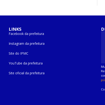
LINKS
D
Facebook da prefeitura
Instagram da prefeitura
Mu
Re
Site do IPMC
co
pú
YouTube da prefeitura
Co
Site oficial da prefeitura
Castanhal.
Acessar Área Administrativa
Acessar Webmail