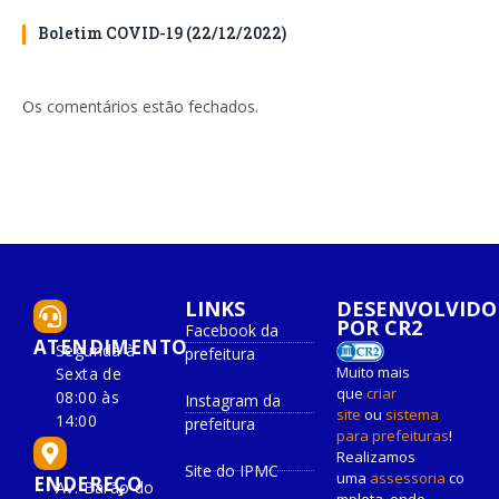
Boletim COVID-19 (22/12/2022)
Os comentários estão fechados.
LINKS
DESENVOLVIDO
POR CR2
Facebook da
ATENDIMENTO
Segunda à
prefeitura
Muito mais
Sexta de
que
criar
08:00 às
Instagram da
site
ou
sistema
14:00
prefeitura
para prefeituras
!
Realizamos
Site do IPMC
uma
assessoria
co
ENDEREÇO
Av. Barão do
mpleta, onde