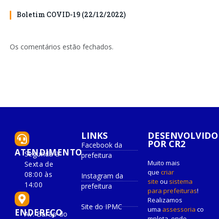
Boletim COVID-19 (22/12/2022)
Os comentários estão fechados.
LINKS
DESENVOLVIDO
POR CR2
Facebook da
ATENDIMENTO
Segunda à
prefeitura
Muito mais
Sexta de
que
criar
08:00 às
Instagram da
site
ou
sistema
14:00
prefeitura
para prefeituras
!
Realizamos
Site do IPMC
uma
assessoria
co
ENDEREÇO
Av. Barão do
mpleta, onde