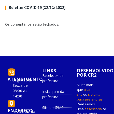
Boletim COVID-19 (22/12/2022)
Os comentários estão fechados.
LINKS
DESENVOLVIDO
POR CR2
Facebook da
ATENDIMENTO
Segunda à
prefeitura
Muito mais
Sexta de
que
criar
08:00 às
Instagram da
site
ou
sistema
14:00
prefeitura
para prefeituras
!
Realizamos
Site do IPMC
uma
assessoria
co
ENDEREÇO
Av. Barão do
mpleta, onde