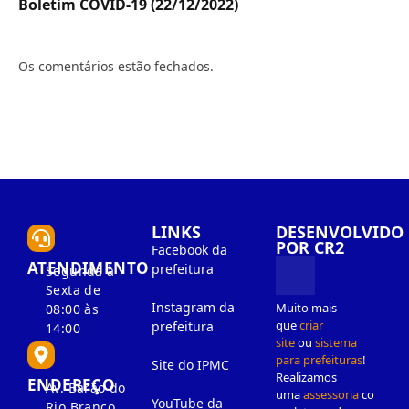
Boletim COVID-19 (22/12/2022)
Os comentários estão fechados.
LINKS
DESENVOLVIDO
POR CR2
Facebook da
ATENDIMENTO
prefeitura
Segunda à
Sexta de
Instagram da
Muito mais
08:00 às
que
criar
prefeitura
14:00
site
ou
sistema
para prefeituras
!
Site do IPMC
Realizamos
ENDEREÇO
Av. Barão do
uma
assessoria
co
YouTube da
Rio Branco,