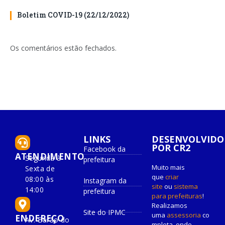
Boletim COVID-19 (22/12/2022)
Os comentários estão fechados.
LINKS
DESENVOLVIDO
POR CR2
Facebook da
ATENDIMENTO
Segunda à
prefeitura
Muito mais
Sexta de
que
criar
08:00 às
Instagram da
site
ou
sistema
14:00
prefeitura
para prefeituras
!
Realizamos
Site do IPMC
uma
assessoria
co
ENDEREÇO
Av. Barão do
mpleta, onde