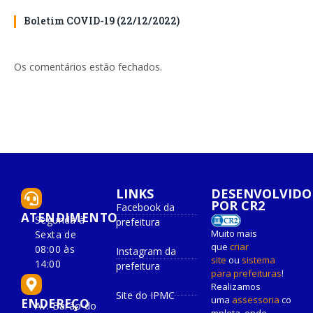
Boletim COVID-19 (22/12/2022)
Os comentários estão fechados.
LINKS
DESENVOLVIDO
POR CR2
Facebook da
ATENDIMENTO
Segunda à
prefeitura
Muito mais
Sexta de
que
criar
08:00 às
Instagram da
site
ou
sistema
14:00
prefeitura
para prefeituras
!
Realizamos
Site do IPMC
uma
assessoria
co
ENDEREÇO
Av. Barão do
mpleta, onde