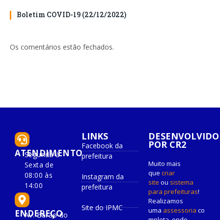
Boletim COVID-19 (22/12/2022)
Os comentários estão fechados.
LINKS
DESENVOLVIDO
POR CR2
Facebook da
ATENDIMENTO
Segunda à
prefeitura
Muito mais
Sexta de
que
criar
08:00 às
Instagram da
site
ou
sistema
14:00
prefeitura
para prefeituras
!
Realizamos
Site do IPMC
uma
assessoria
co
ENDEREÇO
Av. Barão do
mpleta, onde