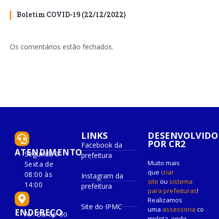
Boletim COVID-19 (22/12/2022)
Os comentários estão fechados.
LINKS
DESENVOLVIDO
POR CR2
Facebook da
ATENDIMENTO
Segunda à
prefeitura
Muito mais
Sexta de
que
criar
08:00 às
Instagram da
site
ou
sistema
14:00
prefeitura
para prefeituras
!
Realizamos
Site do IPMC
uma
assessoria
co
ENDEREÇO
Av. Barão do
mpleta, onde