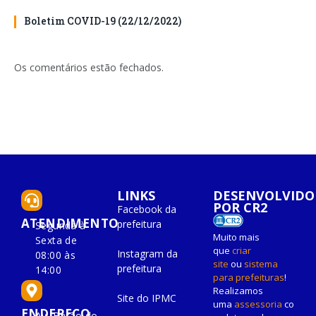
Boletim COVID-19 (22/12/2022)
Os comentários estão fechados.
LINKS
DESENVOLVIDO
POR CR2
Facebook da
ATENDIMENTO
prefeitura
Segunda à
Muito mais
Sexta de
que
criar
Instagram da
08:00 às
site
ou
sistema
prefeitura
14:00
para prefeituras
!
Realizamos
Site do IPMC
uma
assessoria
co
ENDEREÇO
Av. Barão do