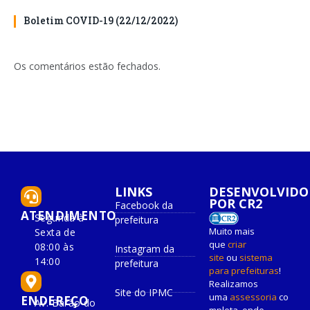
Boletim COVID-19 (22/12/2022)
Os comentários estão fechados.
LINKS
DESENVOLVIDO
POR CR2
Facebook da
ATENDIMENTO
Segunda à
prefeitura
Muito mais
Sexta de
que
criar
08:00 às
Instagram da
site
ou
sistema
14:00
prefeitura
para prefeituras
!
Realizamos
Site do IPMC
uma
assessoria
co
ENDEREÇO
Av. Barão do
mpleta, onde