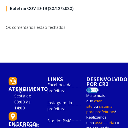
Boletim COVID-19 (22/12/2022)
Os comentários estão fechados.
LINKS
DESENVOLVIDO
POR CR2
Facebook da
ATENDIMENTO
Segunda à
prefeitura
Muito mais
Sexta de
que
criar
08:00 às
Instagram da
site
ou
sistema
14:00
prefeitura
para prefeituras
!
Realizamos
Site do IPMC
uma
assessoria
co
ENDEREÇO
Av. Barão do
mpleta, onde