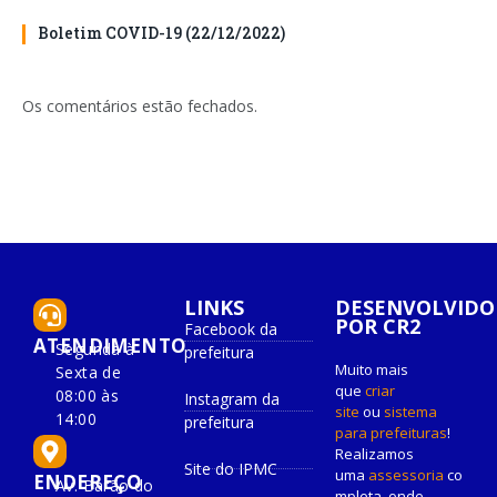
Boletim COVID-19 (22/12/2022)
Os comentários estão fechados.
LINKS
DESENVOLVIDO
POR CR2
Facebook da
ATENDIMENTO
Segunda à
prefeitura
Muito mais
Sexta de
que
criar
08:00 às
Instagram da
site
ou
sistema
14:00
prefeitura
para prefeituras
!
Realizamos
Site do IPMC
uma
assessoria
co
ENDEREÇO
Av. Barão do
mpleta, onde