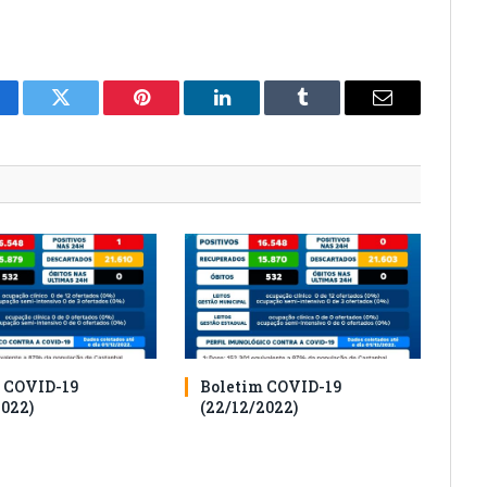
cebook
Twitter
Pinterest
O
Tumblr
E-
LinkedIn
mail
 COVID-19
Boletim COVID-19
2022)
(22/12/2022)