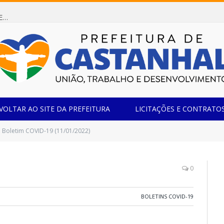
Dispensa de Licitação 085/2026 (CONTRATAÇÃO DE EMPRESA ESPECIALIZADA NA FABRICAÇÃO DE MÓVEIS SOB MEDIDA COM ESTRUTURA METÁLICA EM METALON PARA ATENDIMENTO DAS NECESSIDADES DA SALA SIMOV DA EMEF MADRE MARIA VIGANÓ)
VOLTAR AO SITE DA PREFEITURA
LICITAÇÕES E CONTRATO
Boletim COVID-19 (11/01/2022)
0
BOLETINS COVID-19