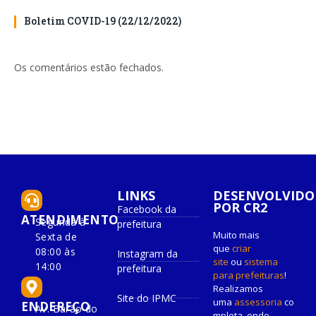
Boletim COVID-19 (22/12/2022)
Os comentários estão fechados.
LINKS
DESENVOLVIDO
POR CR2
Facebook da
ATENDIMENTO
Segunda à
prefeitura
Muito mais
Sexta de
que
criar
08:00 às
Instagram da
site
ou
sistema
14:00
prefeitura
para prefeituras
!
Realizamos
Site do IPMC
uma
assessoria
co
ENDEREÇO
Av. Barão do
mpleta, onde