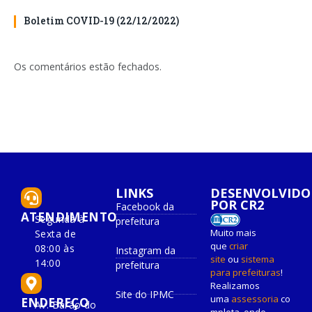
Boletim COVID-19 (22/12/2022)
Os comentários estão fechados.
LINKS
DESENVOLVIDO
POR CR2
Facebook da
ATENDIMENTO
Segunda à
prefeitura
Muito mais
Sexta de
que
criar
08:00 às
Instagram da
site
ou
sistema
14:00
prefeitura
para prefeituras
!
Realizamos
Site do IPMC
uma
assessoria
co
ENDEREÇO
Av. Barão do
mpleta, onde