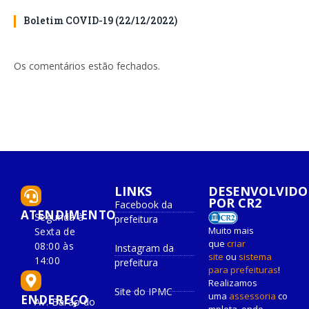
Boletim COVID-19 (22/12/2022)
Os comentários estão fechados.
LINKS
DESENVOLVIDO
POR CR2
Facebook da
ATENDIMENTO
Segunda à
prefeitura
Muito mais
Sexta de
que
criar
08:00 às
Instagram da
site
ou
sistema
14:00
prefeitura
para prefeituras
!
Realizamos
Site do IPMC
uma
assessoria
co
ENDEREÇO
Av. Barão do
mpleta, onde