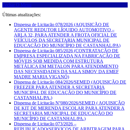
Fechar O Menu
Últimas atualizações:
Dispensa de Licitação 078/2026 (AQUISIÇÃO DE
AGENTE REDUTOR LÍQUIDO AUTOMOTIVO –
ARLA 32, PARA ATENDER A FROTA OFICIAL DE
VEÍCULOS DA SECRETARIA MUNICIPAL DE
EDUCAÇÃO DO MUNICÍPIO DE CASTANHAL/PA)
Dispensa de Licitação 085/2026 (CONTRATAÇÃO DE
EMPRESA ESPECIALIZADA NA FABRICAÇÃO DE
MÓVEIS SOB MEDIDA COM ESTRUTURA
METÁLICA EM METALON PARA ATENDIMENTO
DAS NECESSIDADES DA SALA SIMOV DA EMEF
MADRE MARIA VIGANÓ)
Dispensa de Licitação 084/2026/SEMED (AQUISIÇÃO DE
FREEZER PARA ATENDER A SECRETARIA
MUNICIPAL DE EDUCAÇÃO DO MUNICÍPIO DE
CASTANHAL/PA.)
Dispensa de Licitação N°080/2026/SEMED ( AQUISIÇÃO
DE KIT DE MERENDA ESCOLAR PARA ATENDER A
SECRETARIA MUNICIPAL DE EDUCAÇÃO DO
MUNICÍPIO DE CASTANHAL/PA.)
Dispensa de Licitação 073/2026 –
REPUBLICADO(SERVIÇOS DE ARBITRAGEM PARA