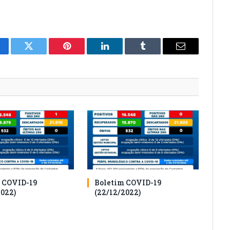
cebook
Twitter
Pinterest
O
Tumblr
E-
LinkedIn
mail
 COVID-19
Boletim COVID-19
2022)
(22/12/2022)