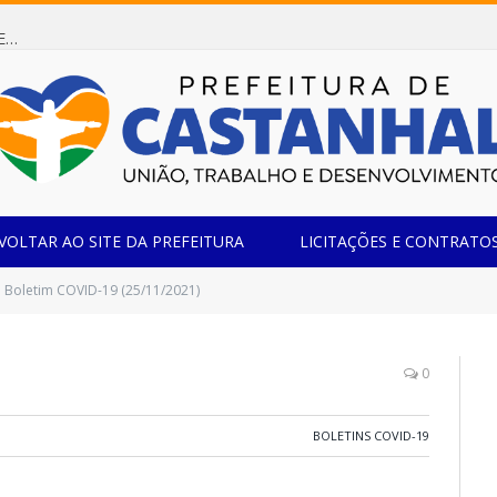
Dispensa de Licitação 085/2026 (CONTRATAÇÃO DE EMPRESA ESPECIALIZADA NA FABRICAÇÃO DE MÓVEIS SOB MEDIDA COM ESTRUTURA METÁLICA EM METALON PARA ATENDIMENTO DAS NECESSIDADES DA SALA SIMOV DA EMEF MADRE MARIA VIGANÓ)
VOLTAR AO SITE DA PREFEITURA
LICITAÇÕES E CONTRATO
Boletim COVID-19 (25/11/2021)
0
BOLETINS COVID-19