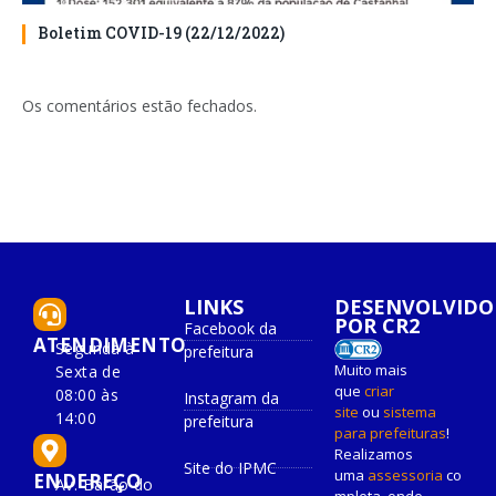
Boletim COVID-19 (22/12/2022)
Os comentários estão fechados.
LINKS
DESENVOLVIDO
POR CR2
Facebook da
ATENDIMENTO
Segunda à
prefeitura
Muito mais
Sexta de
que
criar
08:00 às
Instagram da
site
ou
sistema
14:00
prefeitura
para prefeituras
!
Realizamos
Site do IPMC
uma
assessoria
co
ENDEREÇO
Av. Barão do
mpleta, onde