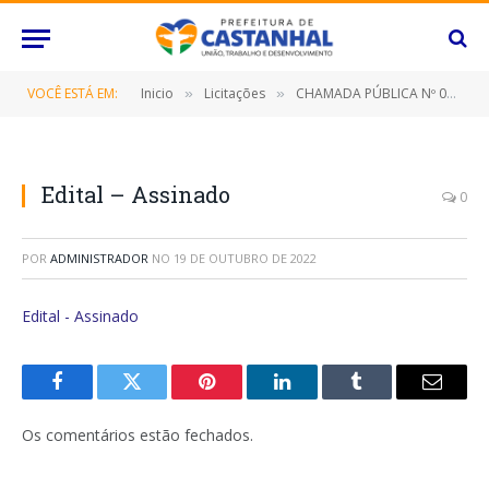
VOCÊ ESTÁ EM:
Inicio
Licitações
CHAMADA PÚBLICA Nº 002/2022 (Aquisição de gêneros alimentícios oriundos da agricultura familiar para a alimentação escolar deste Município de Castanhal/Pará, oriundos do Programa Nacional de Alimentação Escolar – PNAE, para o período letivo de 2022/2023)
»
»
Edital – Assinado
0
POR
ADMINISTRADOR
NO
19 DE OUTUBRO DE 2022
Edital - Assinado
Facebook
Twitter
Pinterest
O
Tumblr
E-
LinkedIn
mail
Os comentários estão fechados.