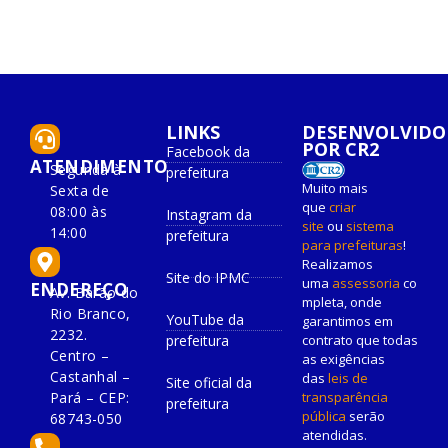
LINKS
DESENVOLVIDO
POR CR2
Facebook da
ATENDIMENTO
Segunda à
prefeitura
Muito mais
Sexta de
que
criar
08:00 às
Instagram da
site
ou
sistema
14:00
prefeitura
para prefeituras
!
Realizamos
Site do IPMC
uma
assessoria
co
ENDEREÇO
Av. Barão do
mpleta, onde
Rio Branco,
YouTube da
garantimos em
2232.
prefeitura
contrato que todas
Centro –
as exigências
Castanhal –
das
leis de
Site oficial da
Pará – CEP:
transparência
prefeitura
pública
serão
68743-050
atendidas.