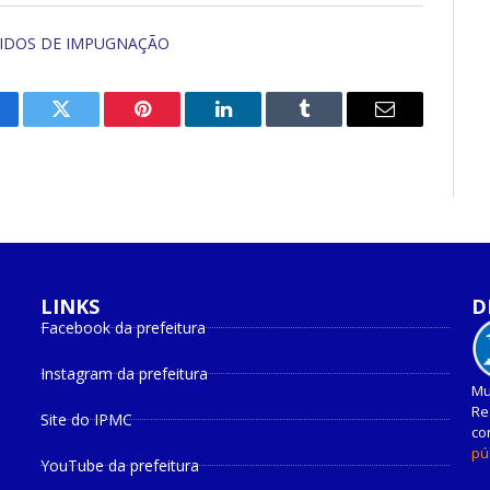
DIDOS DE IMPUGNAÇÃO
cebook
Twitter
Pinterest
O
Tumblr
E-
LinkedIn
mail
LINKS
D
Facebook da prefeitura
Instagram da prefeitura
Mu
Re
Site do IPMC
co
pú
YouTube da prefeitura