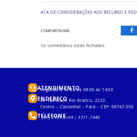
ATA DE CONSIDERAÇÕES AOS RECURSO E PE
COMPARTILHAR.
Fa
Os comentários estão fechados.
ATENDIMENTO
Segunda à Sexta de 08:00 às 14:00
ENDEREÇO
Av. Barão do Rio Branco, 2232.
Centro – Castanhal – Pará – CEP: 68743-050
TELEFONE
(91) 3721-2109 / 3711-7449