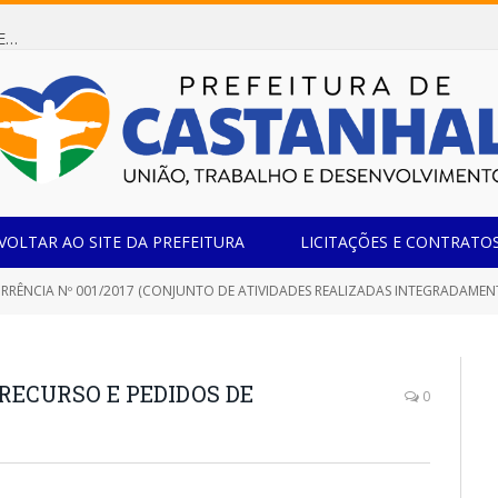
Dispensa de Licitação 085/2026 (CONTRATAÇÃO DE EMPRESA ESPECIALIZADA NA FABRICAÇÃO DE MÓVEIS SOB MEDIDA COM ESTRUTURA METÁLICA EM METALON PARA ATENDIMENTO DAS NECESSIDADES DA SALA SIMOV DA EMEF MADRE MARIA VIGANÓ)
VOLTAR AO SITE DA PREFEITURA
LICITAÇÕES E CONTRATO
ONJUNTO DE ATIVIDADES REALIZADAS INTEGRADAMENTE QUE TENHAM POR OBJETIVO O ESTUDO, O PLANEJAMENTO, A CONCEITUAÇÃO, A CONCEPÇÃO, A CRIAÇÃO, A EXECUÇÃO INTERNA, A INTERMEDIAÇÃO E A SUPERVISÃO DA EXECUÇÃO EXTERNA E A DISTRIBUIÇÃO DE PUBLICIDADE AOS VEÍCULOS E DEMAIS MEIOS DE DIVULGAÇÃO
RECURSO E PEDIDOS DE
0