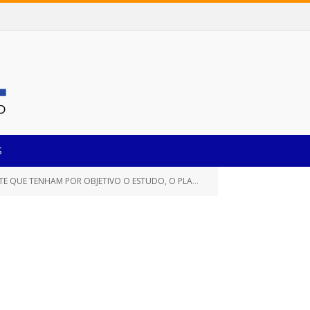
S
, COM O INTUITO DE ATENDER AO PRINCÍPIO DA PUBLICIDADE E AO DIREITO À INFORMAÇÃO, DE DIFUNDIR IDEAIS, PRINCÍPIOS, INICIATIVAS OU INSTITUIÇÕES OU DE INFORMAR O PÚBLICO EM GERAL)