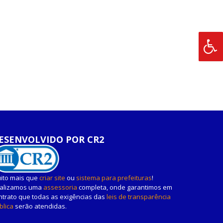
ESENVOLVIDO POR CR2
ito mais que
criar site
ou
sistema para prefeituras
!
alizamos uma
assessoria
completa, onde garantimos em
ntrato que todas as exigências das
leis de transparência
blica
serão atendidas.