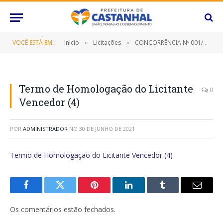
VOCÊ ESTÁ EM:
Inicio
Licitações
CONCORRÊNCIA Nº 001/2021 (Eventual e futura contratação de empresa de engenharia especializada em pavimentação asfáltica em vias públicas)
»
»
Termo de Homologação do Licitante
0
Vencedor (4)
POR
ADMINISTRADOR
NO
30 DE JUNHO DE 2021
Termo de Homologação do Licitante Vencedor (4)
Facebook
Twitter
Pinterest
O
Tumblr
E-
LinkedIn
mail
Os comentários estão fechados.