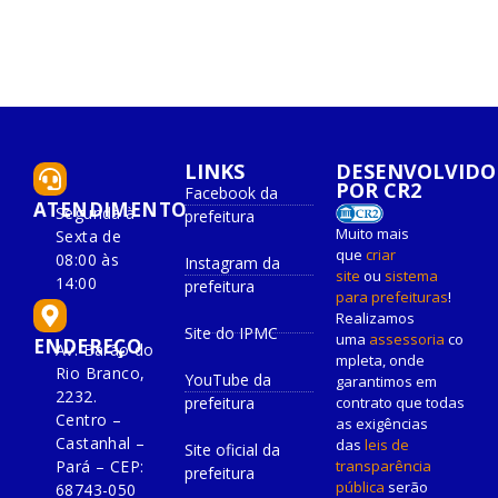
LINKS
DESENVOLVIDO
POR CR2
Facebook da
ATENDIMENTO
Segunda à
prefeitura
Muito mais
Sexta de
que
criar
08:00 às
Instagram da
site
ou
sistema
14:00
prefeitura
para prefeituras
!
Realizamos
Site do IPMC
uma
assessoria
co
ENDEREÇO
Av. Barão do
mpleta, onde
Rio Branco,
YouTube da
garantimos em
2232.
prefeitura
contrato que todas
Centro –
as exigências
Castanhal –
das
leis de
Site oficial da
Pará – CEP:
transparência
prefeitura
pública
serão
68743-050