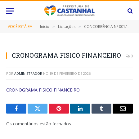
VOCÊ ESTÁ EM:
Inicio
Licitações
CONCORRÊNCIA Nº 001/2023 (Prestação de serviço de drenagem e pavimentação asfáltica de vias urbanas no Bairro Santa Catarina)
»
»
CRONOGRAMA FISICO FINANCEIRO
0
POR
ADMINISTRADOR
NO
19 DE FEVEREIRO DE 2026
CRONOGRAMA FISICO FINANCEIRO
Facebook
Twitter
Pinterest
O
Tumblr
E-
LinkedIn
mail
Os comentários estão fechados.