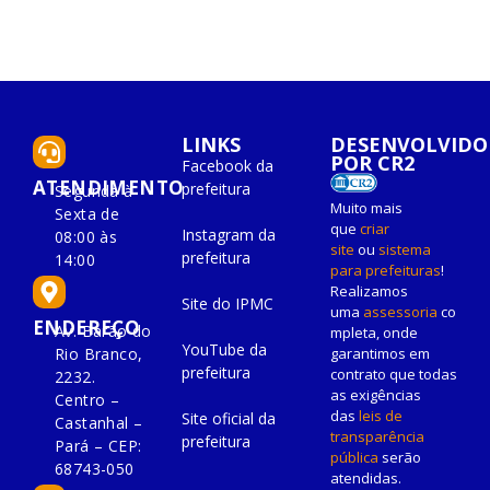
LINKS
DESENVOLVIDO
POR CR2
Facebook da
ATENDIMENTO
prefeitura
Segunda à
Muito mais
Sexta de
que
criar
Instagram da
08:00 às
site
ou
sistema
prefeitura
14:00
para prefeituras
!
Realizamos
Site do IPMC
uma
assessoria
co
ENDEREÇO
Av. Barão do
mpleta, onde
YouTube da
Rio Branco,
garantimos em
prefeitura
contrato que todas
2232.
as exigências
Centro –
das
leis de
Site oficial da
Castanhal –
transparência
prefeitura
Pará – CEP:
pública
serão
68743-050
atendidas.