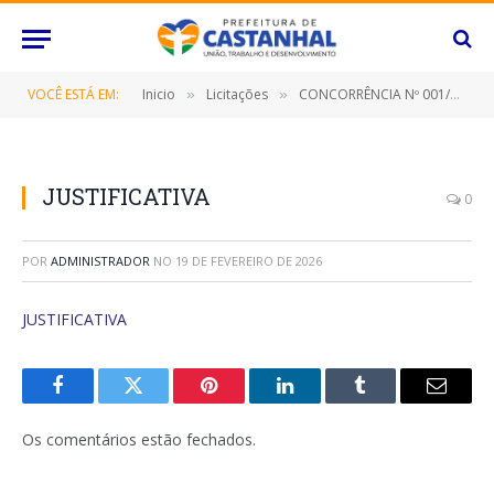
VOCÊ ESTÁ EM:
Inicio
Licitações
CONCORRÊNCIA Nº 001/2023 (Prestação de serviço de drenagem e pavimentação asfáltica de vias urbanas no Bairro Santa Catarina)
»
»
JUSTIFICATIVA
0
POR
ADMINISTRADOR
NO
19 DE FEVEREIRO DE 2026
JUSTIFICATIVA
Facebook
Twitter
Pinterest
O
Tumblr
E-
LinkedIn
mail
Os comentários estão fechados.