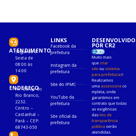
LINKS
DESENVOLVIDO
POR CR2
Facebook da
ATENDIMENTO
Segunda à
prefeitura
Muito mais
Sexta de
que
criar
08:00 às
Instagram da
site
ou
sistema
14:00
prefeitura
para prefeituras
!
Realizamos
Site do IPMC
uma
assessoria
co
ENDEREÇO
Av. Barão do
mpleta, onde
Rio Branco,
YouTube da
garantimos em
2232.
prefeitura
contrato que todas
Centro –
as exigências
Castanhal –
das
leis de
Site oficial da
Pará – CEP:
transparência
prefeitura
pública
serão
68743-050
atendidas.