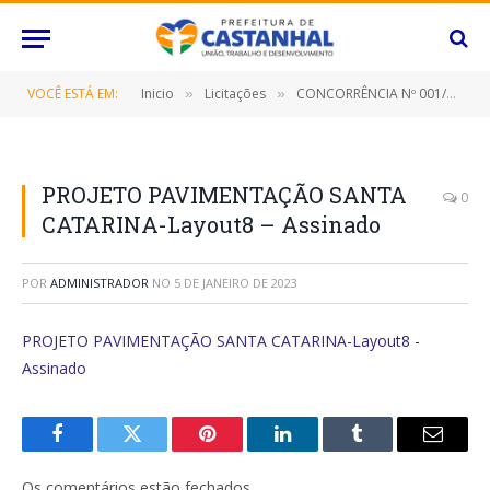
VOCÊ ESTÁ EM:
Inicio
Licitações
CONCORRÊNCIA Nº 001/2023 (Prestação de serviço de drenagem e pavimentação asfáltica de vias urbanas no Bairro Santa Catarina)
»
»
PROJETO PAVIMENTAÇÃO SANTA
0
CATARINA-Layout8 – Assinado
POR
ADMINISTRADOR
NO
5 DE JANEIRO DE 2023
PROJETO PAVIMENTAÇÃO SANTA CATARINA-Layout8 -
Assinado
Facebook
Twitter
Pinterest
O
Tumblr
E-
LinkedIn
mail
Os comentários estão fechados.