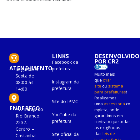
LINKS
DESENVOLVIDO
POR CR2
Facebook da
ATENDIMENTO
prefeitura
Segunda à
Muito mais
Sexta de
que
criar
Instagram da
08:00 às
site
ou
sistema
prefeitura
14:00
para prefeituras
!
Realizamos
Site do IPMC
uma
assessoria
co
ENDEREÇO
Av. Barão do
mpleta, onde
YouTube da
Rio Branco,
garantimos em
prefeitura
contrato que todas
2232.
as exigências
Centro –
das
leis de
Site oficial da
Castanhal –
transparência