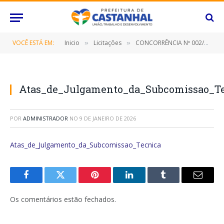
VOCÊ ESTÁ EM:
Inicio
Licitações
CONCORRÊNCIA Nº 002/2022 (PRESTAÇÃO DE SERVIÇOS DE PUBLICIDADE, COMPREENDENDO O CONJUNTO DE ATIVIDADES REALIZADAS INTEGRADAMENTE QUE TENHAM POR OBJETIVO O ESTUDO, O PLANEJAMENTO, A CONCEITUAÇÃO, A CONCEPÇÃO, A CRIAÇÃO, A EXECUÇÃO INTERNA, A INTERMEDIAÇÃO E A SUPERVISÃO DA EXECUÇÃO EXTERNA E A DISTRIBUIÇÃO DE AÇÕES PUBLICITÁRIAS PARA PÚBLICOS DE INTERESSE)
»
»
Atas_de_Julgamento_da_Subcomissao_T
POR
ADMINISTRADOR
NO
9 DE JANEIRO DE 2026
Atas_de_Julgamento_da_Subcomissao_Tecnica
Facebook
Twitter
Pinterest
O
Tumblr
E-
LinkedIn
mail
Os comentários estão fechados.