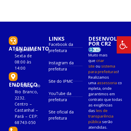
LINKS
DESENVOLVIDO
POR CR2
Facebook da
ATENDIMENTO
Segunda à
prefeitura
Muito mais
Sexta de
que
criar
08:00 às
Instagram da
site
ou
sistema
14:00
prefeitura
para prefeituras
!
Realizamos
Site do IPMC
uma
assessoria
co
ENDEREÇO
Av. Barão do
mpleta, onde
Rio Branco,
YouTube da
garantimos em
2232.
prefeitura
contrato que todas
Centro –
as exigências
Castanhal –
das
leis de
Site oficial da
Pará – CEP:
transparência
prefeitura
pública
serão
68743-050
atendidas.