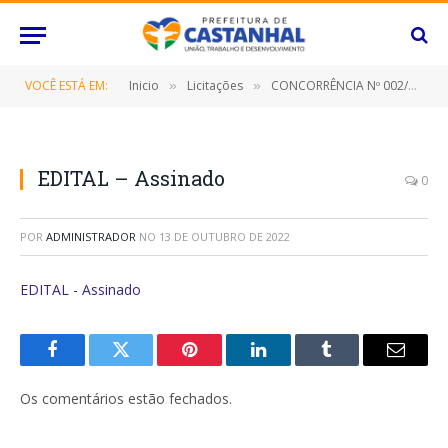
VOCÊ ESTÁ EM:
Inicio
Licitações
CONCORRÊNCIA Nº 002/2022 (PRESTAÇÃO DE SERVIÇOS DE PUBLICIDADE, COMPREENDENDO O CONJUNTO DE ATIVIDADES REALIZADAS INTEGRADAMENTE QUE TENHAM POR OBJETIVO O ESTUDO, O PLANEJAMENTO, A CONCEITUAÇÃO, A CONCEPÇÃO, A CRIAÇÃO, A EXECUÇÃO INTERNA, A INTERMEDIAÇÃO E A SUPERVISÃO DA EXECUÇÃO EXTERNA E A DISTRIBUIÇÃO DE AÇÕES PUBLICITÁRIAS PARA PÚBLICOS DE INTERESSE)
»
»
EDITAL – Assinado
0
POR
ADMINISTRADOR
NO
13 DE OUTUBRO DE 2022
EDITAL - Assinado
Facebook
Twitter
Pinterest
O
Tumblr
E-
LinkedIn
mail
Os comentários estão fechados.