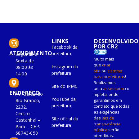
LINKS
DESENVOLVIDO
POR CR2
Facebook da
ATENDIMENTO
prefeitura
Segunda à
Muito mais
Sexta de
que
criar
Instagram da
08:00 às
site
ou
sistema
prefeitura
14:00
para prefeituras
!
Realizamos
Site do IPMC
uma
assessoria
co
ENDEREÇO
Av. Barão do
mpleta, onde
YouTube da
Rio Branco,
garantimos em
prefeitura
contrato que todas
2232.
as exigências
Centro –
das
leis de
Site oficial da
Castanhal –
transparência
prefeitura
Pará – CEP:
pública
serão
68743-050
atendidas.