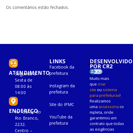
LinkedIn
mail
Os comentários estão fechados.
LINKS
DESENVOLVIDO
POR CR2
Facebook da
ATENDIMENTO
prefeitura
Segunda à
Muito mais
Sexta de
que
criar
Instagram da
08:00 às
site
ou
sistema
prefeitura
14:00
para prefeituras
!
Realizamos
Site do IPMC
uma
assessoria
co
ENDEREÇO
Av. Barão do
mpleta, onde
YouTube da
Rio Branco,
garantimos em
prefeitura
contrato que todas
2232.
as exigências
Centro –