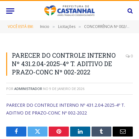
VOCÊ ESTÁ EM:
Inicio
Licitações
CONCORRÊNCIA Nº 002/2022 (PRESTAÇÃO DE SERVIÇOS DE PUBLICIDADE, COMPREENDENDO O CONJUNTO DE ATIVIDADES REALIZADAS INTEGRADAMENTE QUE TENHAM POR OBJETIVO O ESTUDO, O PLANEJAMENTO, A CONCEITUAÇÃO, A CONCEPÇÃO, A CRIAÇÃO, A EXECUÇÃO INTERNA, A INTERMEDIAÇÃO E A SUPERVISÃO DA EXECUÇÃO EXTERNA E A DISTRIBUIÇÃO DE AÇÕES PUBLICITÁRIAS PARA PÚBLICOS DE INTERESSE)
»
»
PARECER DO CONTROLE INTERNO
0
Nº 431.2.04-2025-4º T. ADITIVO DE
PRAZO-CONC Nº 002-2022
POR
ADMINISTRADOR
NO
9 DE JANEIRO DE 2026
PARECER DO CONTROLE INTERNO Nº 431.2.04-2025-4º T.
ADITIVO DE PRAZO-CONC Nº 002-2022
Facebook
Twitter
Pinterest
O
Tumblr
E-