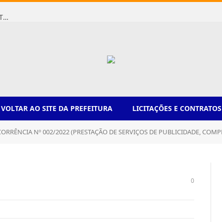
Dispensa de Licitação 078/2026 (AQUISIÇÃO DE AGENTE REDUTOR LÍQUIDO AUTOMOTIVO – ARLA 32, PARA ATENDER A FROTA OFICIAL DE VEÍCULOS DA SECRETARIA MUNICIPAL DE EDUCAÇÃO DO MUNICÍPIO DE CASTANHAL/PA)
VOLTAR AO SITE DA PREFEITURA
LICITAÇÕES E CONTRATOS
 002/2022 (PRESTAÇÃO DE SERVIÇOS DE PUBLICIDADE, COMPREENDENDO O CONJUNTO DE ATIVIDADES REALIZADAS INTEGRADAMENTE QUE TENHAM POR OBJETIVO O ESTUDO, O PLANEJAMENTO, A CONCEITUAÇÃO, A CONCEPÇÃO, A CRIAÇÃO, A EXECU
0