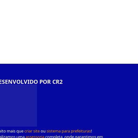
ESENVOLVIDO POR CR2
ito mais que
criar site
ou
sistema para prefeituras
!
alizamos uma
assessoria
completa, onde garantimos em