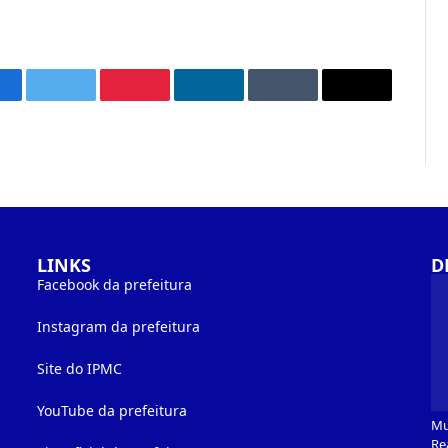
acebook
Twitter
Pinterest
O
Tumblr
E-
LinkedIn
mail
LINKS
D
Facebook da prefeitura
Instagram da prefeitura
Site do IPMC
YouTube da prefeitura
Mu
Re