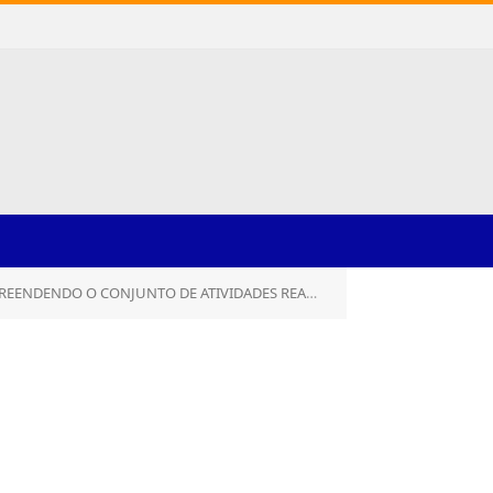
ÇÃO INTERNA, A INTERMEDIAÇÃO E A SUPERVISÃO DA EXECUÇÃO EXTERNA E A DISTRIBUIÇÃO DE AÇÕES PUBLICITÁRIAS PARA PÚBLICOS DE INTERESSE)