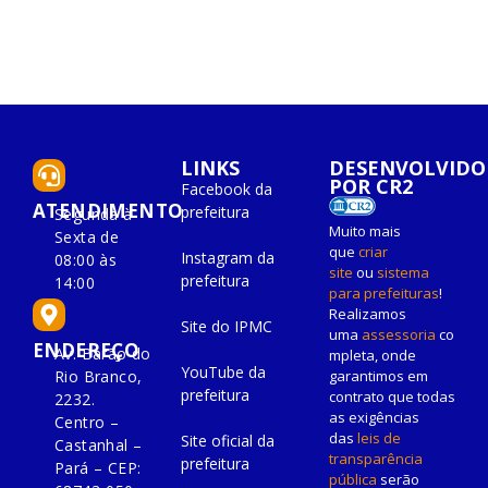
LINKS
DESENVOLVIDO
POR CR2
Facebook da
ATENDIMENTO
prefeitura
Segunda à
Muito mais
Sexta de
que
criar
Instagram da
08:00 às
site
ou
sistema
prefeitura
14:00
para prefeituras
!
Realizamos
Site do IPMC
uma
assessoria
co
ENDEREÇO
Av. Barão do
mpleta, onde
YouTube da
Rio Branco,
garantimos em
prefeitura
contrato que todas
2232.
as exigências
Centro –
das
leis de
Site oficial da
Castanhal –
transparência
prefeitura
Pará – CEP:
pública
serão