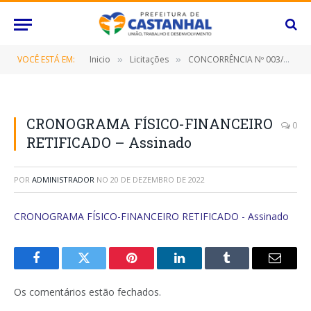
VOCÊ ESTÁ EM:
Inicio
Licitações
CONCORRÊNCIA Nº 003/2022-SRP (CONTRATAÇÃO DE EMPRESA ESPECIALIZADA PARA OS SERVIÇOS DE ENGENHARIA NA PERFURAÇÃO E OUTORGA DE POÇOS, DESTINADO A ATENDER AS NECESSIDADES DO ABASTECIMENTO PÚBLICO DE ÁGUA POTÁVEL DESTE MUNICÍPIO DE CASTANHAL/PARÁ)
»
»
CRONOGRAMA FÍSICO-FINANCEIRO
0
RETIFICADO – Assinado
POR
ADMINISTRADOR
NO
20 DE DEZEMBRO DE 2022
CRONOGRAMA FÍSICO-FINANCEIRO RETIFICADO - Assinado
Facebook
Twitter
Pinterest
O
Tumblr
E-
LinkedIn
mail
Os comentários estão fechados.