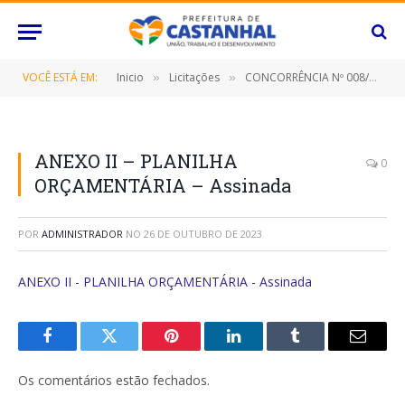
VOCÊ ESTÁ EM:
Inicio
Licitações
CONCORRÊNCIA Nº 008/2023 (Contratação de empresa especializada para os serviços de cortes e podas de árvores, capinação manual e mecanizada de terrenos, escolas, postos de saúde e logradouros públicos localizados no perímetro urbano e rural deste Município de Castanhal/Pará, por um período de 12 (doze) meses)
»
»
ANEXO II – PLANILHA
0
ORÇAMENTÁRIA – Assinada
POR
ADMINISTRADOR
NO
26 DE OUTUBRO DE 2023
ANEXO II - PLANILHA ORÇAMENTÁRIA - Assinada
Facebook
Twitter
Pinterest
O
Tumblr
E-
LinkedIn
mail
Os comentários estão fechados.