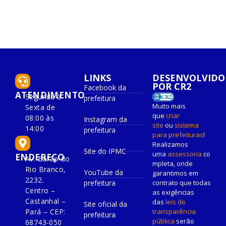
LINKS
DESENVOLVIDO
POR CR2
Facebook da
ATENDIMENTO
Segunda à
prefeitura
Muito mais
Sexta de
que
criar
08:00 às
Instagram da
site
ou
sistema
14:00
prefeitura
para prefeituras
!
Realizamos
Site do IPMC
uma
assessoria
co
ENDEREÇO
Av. Barão do
mpleta, onde
Rio Branco,
YouTube da
garantimos em
2232.
prefeitura
contrato que todas
Centro –
as exigências
Castanhal –
das
leis de
Site oficial da
Pará – CEP:
transparência
prefeitura
pública
serão
68743-050