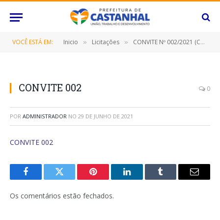
VOCÊ ESTÁ EM:
Inicio
Licitações
CONVITE Nº 002/2021 (CONTRATAÇÃO DE EMPRESA ESPECIALIZADA PARA CONSTRUÇÃO DE PASSARELA METÁLICA NA COMUNIDADE CAMPOS LINDOS)
»
»
CONVITE 002
0
POR
ADMINISTRADOR
NO
29 DE JUNHO DE 2021
CONVITE 002
Facebook
Twitter
Pinterest
O
Tumblr
E-
LinkedIn
mail
Os comentários estão fechados.