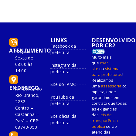
LINKS
DESENVOLVIDO
POR CR2
Facebook da
ATENDIMENTO
Segunda à
prefeitura
Muito mais
Sexta de
que
criar
08:00 às
Instagram da
site
ou
sistema
14:00
prefeitura
para prefeituras
!
Realizamos
Site do IPMC
uma
assessoria
co
ENDEREÇO
Av. Barão do
mpleta, onde
Rio Branco,
YouTube da
garantimos em
2232.
prefeitura
contrato que todas
Centro –
as exigências
Castanhal –
das
leis de
Site oficial da
Pará – CEP:
transparência
prefeitura
pública
serão
68743-050
atendidas.