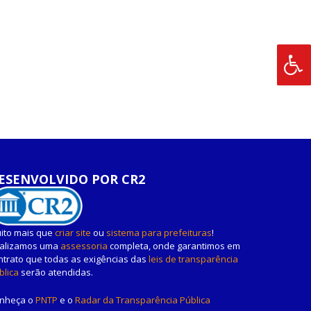
ESENVOLVIDO POR CR2
ito mais que
criar site
ou
sistema para prefeituras
!
alizamos uma
assessoria
completa, onde garantimos em
ntrato que todas as exigências das
leis de transparência
blica
serão atendidas.
nheça o
PNTP
e o
Radar da Transparência Pública