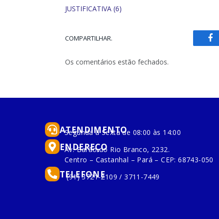
JUSTIFICATIVA (6)
COMPARTILHAR.
Fa
Os comentários estão fechados.
ATENDIMENTO
Segunda à Sexta de 08:00 às 14:00
ENDEREÇO
Av. Barão do Rio Branco, 2232.
Centro – Castanhal – Pará – CEP: 68743-050
TELEFONE
(91) 3721-2109 / 3711-7449