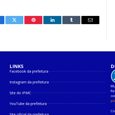
cebook
Twitter
Pinterest
O
Tumblr
E-
LinkedIn
mail
LINKS
D
Facebook da prefeitura
Instagram da prefeitura
Mu
Re
Site do IPMC
co
pú
YouTube da prefeitura
Co
Site oficial da prefeitura