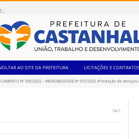
Dispensa de Licitação 085/2026 (CONTRATAÇÃO DE EMPRESA ESPECIALIZADA NA FABRICAÇÃO DE MÓVEIS SOB MEDIDA COM ESTRUTURA METÁLICA EM METALON PARA ATENDIMENTO DAS NECESSIDADES DA SALA SIMOV DA EMEF MADRE MARIA VIGANÓ)
VOLTAR AO SITE DA PREFEITURA
LICITAÇÕES E CONTRATO
AMENTO Nº 005/2022 – INEXIGIBILIDADE Nº 015/2022 (Prestação de serviços de eletricista, 
0