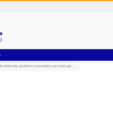
S
pedreiro e encanador para execução de serviços em geral)
J
»