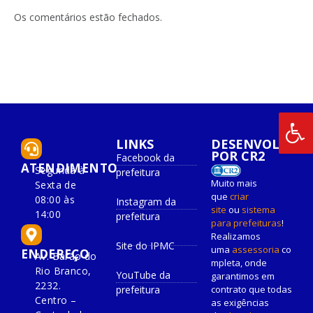
LinkedIn
mail
Os comentários estão fechados.
LINKS
DESENVOLVIDO
POR CR2
Facebook da
ATENDIMENTO
Segunda à
prefeitura
Muito mais
Sexta de
que
criar
08:00 às
Instagram da
site
ou
sistema
14:00
prefeitura
para prefeituras
!
Realizamos
Site do IPMC
uma
assessoria
co
ENDEREÇO
Av. Barão do
mpleta, onde
Rio Branco,
YouTube da
garantimos em
2232.
prefeitura
contrato que todas
Centro –
as exigências