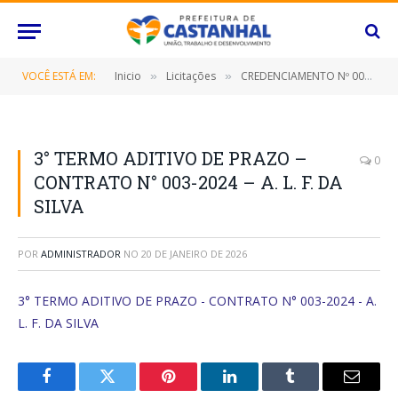
VOCÊ ESTÁ EM:
Inicio
Licitações
CREDENCIAMENTO Nº 006/2022 – INEXIGIBILIDADE Nº 016/2022 (Credenciamento de empresas especializadas na prestação de serviços de locação de veículos tipo máquinas pesadas, passeio, utilitários, coletivos e de carga com condutor)
»
»
3° TERMO ADITIVO DE PRAZO –
0
CONTRATO N° 003-2024 – A. L. F. DA
SILVA
POR
ADMINISTRADOR
NO
20 DE JANEIRO DE 2026
3° TERMO ADITIVO DE PRAZO - CONTRATO N° 003-2024 - A.
L. F. DA SILVA
Facebook
Twitter
Pinterest
O
Tumblr
E-