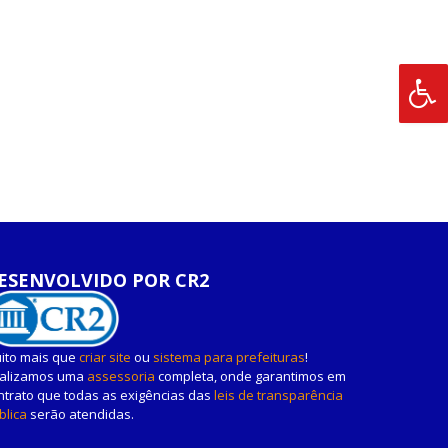
ESENVOLVIDO POR CR2
ito mais que
criar site
ou
sistema para prefeituras
!
alizamos uma
assessoria
completa, onde garantimos em
ntrato que todas as exigências das
leis de transparência
blica
serão atendidas.