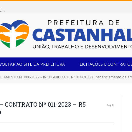
Dispensa de Licitação 085/2026 (CONTRATAÇÃO DE EMPRESA ESPECIALIZADA NA FABRICAÇÃO DE MÓVEIS SOB MEDIDA COM ESTRUTURA METÁLICA EM METALON PARA ATENDIMENTO DAS NECESSIDADES DA SALA SIMOV DA EMEF MADRE MARIA VIGANÓ)
VOLTAR AO SITE DA PREFEITURA
LICITAÇÕES E CONTRATO
TO Nº 006/2022 – INEXIGIBILIDADE Nº 016/2022 (Credenciamento de empresas especializadas na prestação de serviços de locação de veícul
– CONTRATO Nº 011-2023 – R5
0
O