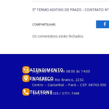
5° TERMO ADITIVO DE PRAZO - CONTRATO Nº
COMPARTILHAR.
Fa
Os comentários estão fechados.
ATENDIMENTO
Segunda à Sexta de 08:00 às 14:00
ENDEREÇO
Av. Barão do Rio Branco, 2232.
Centro – Castanhal – Pará – CEP: 68743-050
TELEFONE
(91) 3721-2109 / 3711-7449