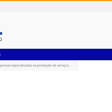
S
os tipo máquinas pesadas, passeio, utilitários, coletivos e de carga com condutor)