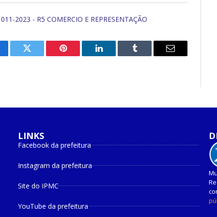
 011-2023 - R5 COMERCIO E REPRESENTAÇÃO
cebook
Twitter
Pinterest
O
Tumblr
E-
LinkedIn
mail
LINKS
D
Facebook da prefeitura
Instagram da prefeitura
Mu
Re
Site do IPMC
co
pú
YouTube da prefeitura