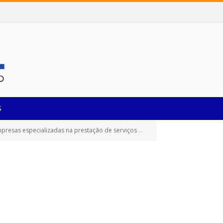
S
os tipo máquinas pesadas, passeio, utilitários, coletivos e de carga com condutor)