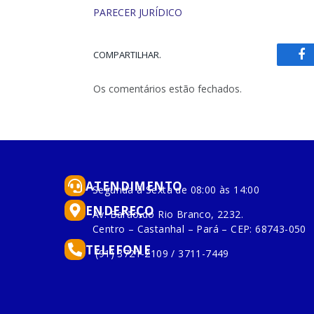
PARECER JURÍDICO
COMPARTILHAR.
Fa
Os comentários estão fechados.
ATENDIMENTO
Segunda à Sexta de 08:00 às 14:00
ENDEREÇO
Av. Barão do Rio Branco, 2232.
Centro – Castanhal – Pará – CEP: 68743-050
TELEFONE
(91) 3721-2109 / 3711-7449