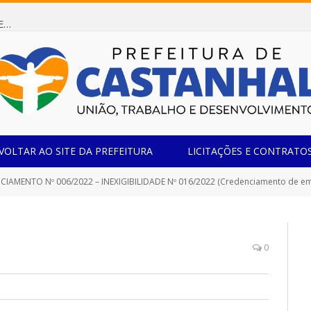
Dispensa de Licitação 085/2026 (CONTRATAÇÃO DE EMPRESA ESPECIALIZADA NA FABRICAÇÃO DE MÓVEIS SOB MEDIDA COM ESTRUTURA METÁLICA EM METALON PARA ATENDIMENTO DAS NECESSIDADES DA SALA SIMOV DA EMEF MADRE MARIA VIGANÓ)
VOLTAR AO SITE DA PREFEITURA
LICITAÇÕES E CONTRATO
TO Nº 006/2022 – INEXIGIBILIDADE Nº 016/2022 (Credenciamento de empresas especializadas na prestação de serviços de locação de veícul
0