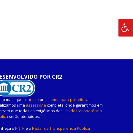
ESENVOLVIDO POR CR2
ito mais que
criar site
ou
sistema para prefeituras
!
alizamos uma
assessoria
completa, onde garantimos em
ntrato que todas as exigências das
leis de transparência
blica
serão atendidas.
nheça o
PNTP
e o
Radar da Transparência Pública