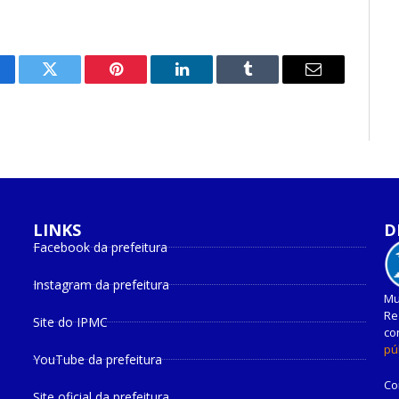
cebook
Twitter
Pinterest
O
Tumblr
E-
LinkedIn
mail
LINKS
D
Facebook da prefeitura
Instagram da prefeitura
Mu
Re
Site do IPMC
co
pú
YouTube da prefeitura
Co
Site oficial da prefeitura