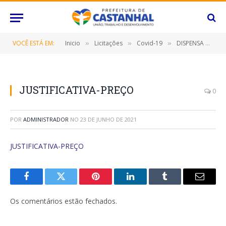
VOCÊ ESTÁ EM:
Inicio
Licitações
Covid-19
DISPENSA DE LICITAÇÃO – 053/2021-FMS (CONTRATAÇÃO DE EMPRESA ESPECIALIZADA FORNECIMENTO DE PARA VÁLVULAS REGULADORAS PARA A REDE DE OXIGÊNIO E AR COMPRIMIDO)
»
»
»
JUSTIFICATIVA-PREÇO
0
POR
ADMINISTRADOR
NO
23 DE JUNHO DE 2021
JUSTIFICATIVA-PREÇO
Facebook
Twitter
Pinterest
O
Tumblr
E-
LinkedIn
mail
Os comentários estão fechados.