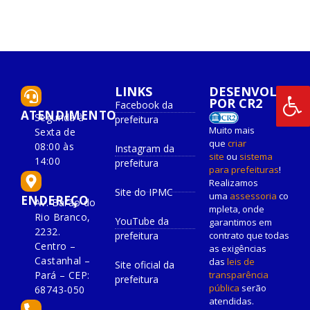
LINKS
DESENVOLVIDO
POR CR2
Facebook da
ATENDIMENTO
Segunda à
prefeitura
Muito mais
Sexta de
que
criar
08:00 às
Instagram da
site
ou
sistema
14:00
prefeitura
para prefeituras
!
Realizamos
Site do IPMC
uma
assessoria
co
ENDEREÇO
Av. Barão do
mpleta, onde
Rio Branco,
YouTube da
garantimos em
2232.
prefeitura
contrato que todas
Centro –
as exigências
Castanhal –
das
leis de
Site oficial da
Pará – CEP:
transparência
prefeitura
pública
serão
68743-050
atendidas.