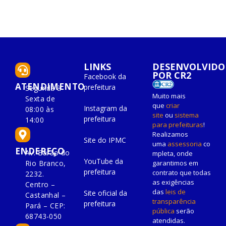
LINKS
DESENVOLVIDO
POR CR2
Facebook da
ATENDIMENTO
prefeitura
Segunda à
Muito mais
Sexta de
que
criar
Instagram da
08:00 às
site
ou
sistema
prefeitura
14:00
para prefeituras
!
Realizamos
Site do IPMC
uma
assessoria
co
ENDEREÇO
Av. Barão do
mpleta, onde
YouTube da
Rio Branco,
garantimos em
prefeitura
contrato que todas
2232.
as exigências
Centro –
das
leis de
Site oficial da
Castanhal –
transparência
prefeitura
Pará – CEP:
pública
serão
68743-050
atendidas.