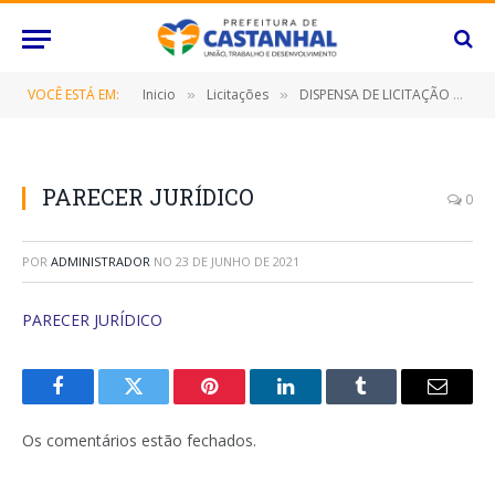
VOCÊ ESTÁ EM:
Inicio
Licitações
DISPENSA DE LICITAÇÃO – 070/2020 (LOCAÇÃO DE IMÓVEL DESTINADO AO FUNCIONAMENTO DA COMISSÃO DE PROCESSOS ADMINISTRATIVOS DISCIPLINAR – PAD NESTE MUNICÍPIO DE CASTANHAL/PA)
»
»
PARECER JURÍDICO
0
POR
ADMINISTRADOR
NO
23 DE JUNHO DE 2021
PARECER JURÍDICO
Facebook
Twitter
Pinterest
O
Tumblr
E-
LinkedIn
mail
Os comentários estão fechados.