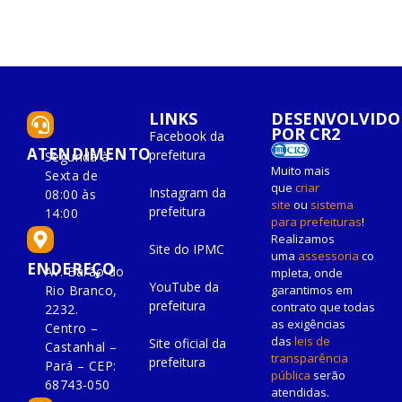
LINKS
DESENVOLVIDO
POR CR2
Facebook da
ATENDIMENTO
prefeitura
Segunda à
Muito mais
Sexta de
que
criar
Instagram da
08:00 às
site
ou
sistema
prefeitura
14:00
para prefeituras
!
Realizamos
Site do IPMC
uma
assessoria
co
ENDEREÇO
Av. Barão do
mpleta, onde
YouTube da
Rio Branco,
garantimos em
prefeitura
contrato que todas
2232.
as exigências
Centro –
das
leis de
Site oficial da
Castanhal –
transparência
prefeitura
Pará – CEP:
pública
serão
68743-050
atendidas.