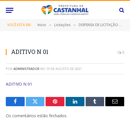
VOCÊ ESTÁ EM:
Inicio
Licitações
DISPENSA DE LICITAÇÃO Nº 005/2018 (LOCAÇÃO DE IMÓVEL)
»
»
ADITIVO N 01
0
POR
ADMINISTRADOR
NO
19 DE AGOSTO DE 2021
ADITIVO N 01
Facebook
Twitter
Pinterest
O
Tumblr
E-
LinkedIn
mail
Os comentários estão fechados.