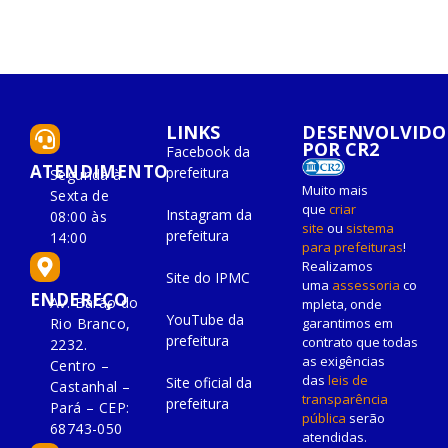
LINKS
DESENVOLVIDO
POR CR2
Facebook da
ATENDIMENTO
prefeitura
Segunda à
Muito mais
Sexta de
que
criar
Instagram da
08:00 às
site
ou
sistema
prefeitura
14:00
para prefeituras
!
Realizamos
Site do IPMC
uma
assessoria
co
ENDEREÇO
Av. Barão do
mpleta, onde
YouTube da
Rio Branco,
garantimos em
prefeitura
contrato que todas
2232.
as exigências
Centro –
das
leis de
Site oficial da
Castanhal –
transparência
prefeitura
Pará – CEP:
pública
serão
68743-050
atendidas.