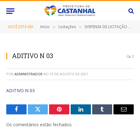
VOCÊ ESTÁ EM:
Inicio
Licitações
DISPENSA DE LICITAÇÃO Nº 005/2018 (LOCAÇÃO DE IMÓVEL)
»
»
ADITIVO N 03
0
POR
ADMINISTRADOR
NO
19 DE AGOSTO DE 2021
ADITIVO N 03
Facebook
Twitter
Pinterest
O
Tumblr
E-
LinkedIn
mail
Os comentários estão fechados.