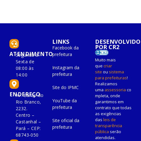
LINKS
DESENVOLVIDO
POR CR2
Facebook da
ATENDIMENTO
prefeitura
Segunda à
Muito mais
Sexta de
que
criar
Instagram da
08:00 às
site
ou
sistema
prefeitura
14:00
para prefeituras
!
Realizamos
Site do IPMC
uma
assessoria
co
ENDEREÇO
Av. Barão do
mpleta, onde
YouTube da
Rio Branco,
garantimos em
prefeitura
contrato que todas
2232.
as exigências
Centro –
das
leis de
Site oficial da
Castanhal –
transparência
prefeitura
Pará – CEP:
pública
serão
68743-050
atendidas.