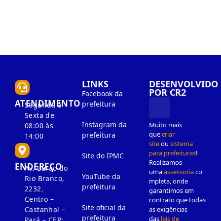
LINKS
DESENVOLVIDO
POR CR2
Facebook da
ATENDIMENTO
prefeitura
Segunda à
Sexta de
Instagram da
Muito mais
08:00 às
que
criar
prefeitura
14:00
site
ou
sistema
para prefeituras
!
Site do IPMC
Realizamos
ENDEREÇO
Av. Barão do
uma
assessoria
co
YouTube da
Rio Branco,
mpleta, onde
prefeitura
2232.
garantimos em
Centro –
contrato que todas
Site oficial da
as exigências
Castanhal –
prefeitura
das
leis de
Pará – CEP: