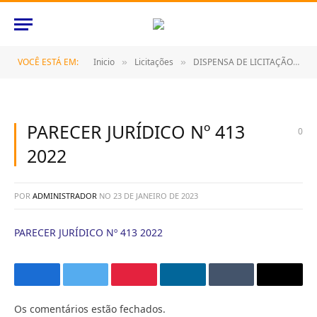
VOCÊ ESTÁ EM:
Inicio
Licitações
DISPENSA DE LICITAÇÃO Nº 006/2022 (LOCAÇÃO DE IMÓVEL DESTINADO AO FUNCIONAMENTO DO CENTRO DE ATENDIMENTO ESPECIALIZADO -CAE, DA SECRETARIA MUNICIPAL DE SAÚDE, NESTE MUNICÍPIO DE CASTANHAL)
»
»
PARECER JURÍDICO Nº 413
0
2022
POR
ADMINISTRADOR
NO
23 DE JANEIRO DE 2023
PARECER JURÍDICO Nº 413 2022
Facebook
Twitter
Pinterest
O
Tumblr
E-
LinkedIn
mail
Os comentários estão fechados.