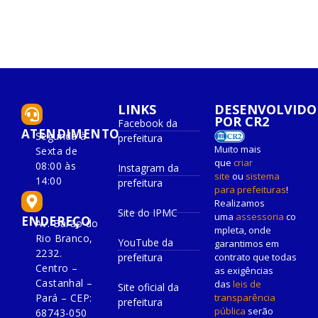
LINKS
DESENVOLVIDO
POR CR2
Facebook da
ATENDIMENTO
Segunda à
prefeitura
Muito mais
Sexta de
que
criar
08:00 às
Instagram da
site
ou
sistema
14:00
prefeitura
para prefeituras
!
Realizamos
Site do IPMC
uma
assessoria
co
ENDEREÇO
Av. Barão do
mpleta, onde
Rio Branco,
YouTube da
garantimos em
2232.
prefeitura
contrato que todas
Centro –
as exigências
Castanhal –
das
leis de
Site oficial da
Pará – CEP:
transparência
prefeitura
pública
serão
68743-050