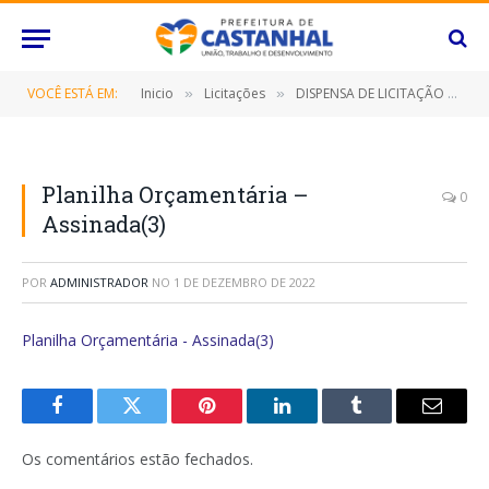
VOCÊ ESTÁ EM:
Inicio
Licitações
DISPENSA DE LICITAÇÃO Nº 008/2022 (Contratação de empresa especializada para a reforma da EMEIF Madre Maria Viganó, para atender as necessidades da Secretaria Municipal de Educação)
»
»
Planilha Orçamentária –
0
Assinada(3)
POR
ADMINISTRADOR
NO
1 DE DEZEMBRO DE 2022
Planilha Orçamentária - Assinada(3)
Facebook
Twitter
Pinterest
O
Tumblr
E-
LinkedIn
mail
Os comentários estão fechados.