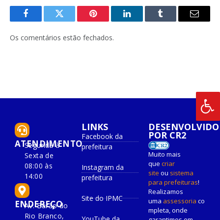
Facebook
Twitter
Pinterest
O
Tumblr
E-
LinkedIn
mail
Os comentários estão fechados.
LINKS
DESENVOLVIDO
POR CR2
Facebook da
ATENDIMENTO
Segunda à
prefeitura
Muito mais
Sexta de
que
criar
08:00 às
Instagram da
site
ou
sistema
14:00
prefeitura
para prefeituras
!
Realizamos
Site do IPMC
uma
assessoria
co
ENDEREÇO
Av. Barão do
mpleta, onde
Rio Branco,
YouTube da
garantimos em