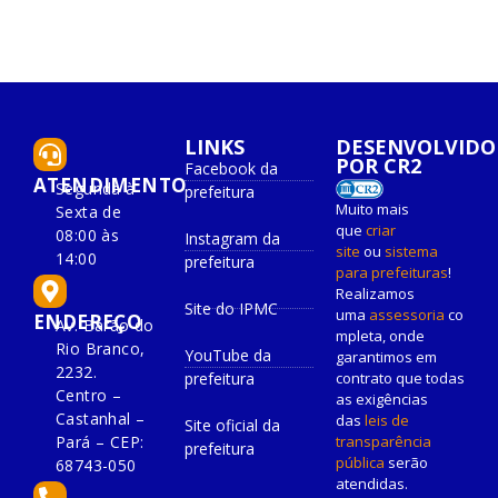
LINKS
DESENVOLVIDO
POR CR2
Facebook da
ATENDIMENTO
Segunda à
prefeitura
Muito mais
Sexta de
que
criar
08:00 às
Instagram da
site
ou
sistema
14:00
prefeitura
para prefeituras
!
Realizamos
Site do IPMC
uma
assessoria
co
ENDEREÇO
Av. Barão do
mpleta, onde
Rio Branco,
YouTube da
garantimos em
2232.
prefeitura
contrato que todas
Centro –
as exigências
Castanhal –
das
leis de
Site oficial da
Pará – CEP:
transparência
prefeitura
pública
serão
68743-050
atendidas.