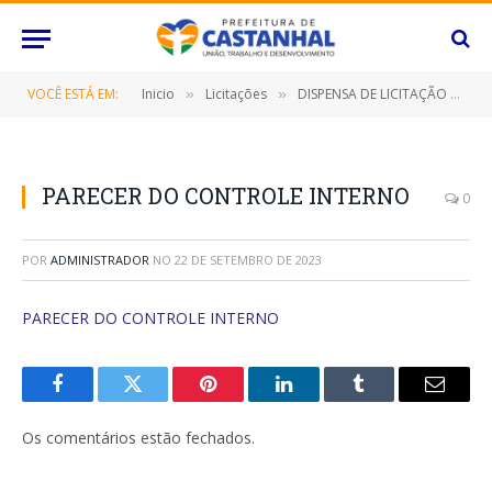
VOCÊ ESTÁ EM:
Inicio
Licitações
DISPENSA DE LICITAÇÃO Nº 010/2023 (Locação de imóvel destinado ao funcionamento do Conselho Tutelar, deste Município de Castanhal/PA)
»
»
PARECER DO CONTROLE INTERNO
0
POR
ADMINISTRADOR
NO
22 DE SETEMBRO DE 2023
PARECER DO CONTROLE INTERNO
Facebook
Twitter
Pinterest
O
Tumblr
E-
LinkedIn
mail
Os comentários estão fechados.