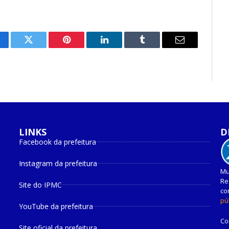
cebook
Twitter
Pinterest
O
Tumblr
E-
LinkedIn
mail
LINKS
D
Facebook da prefeitura
Instagram da prefeitura
Mu
Re
Site do IPMC
co
pú
YouTube da prefeitura
Co
Site oficial da prefeitura