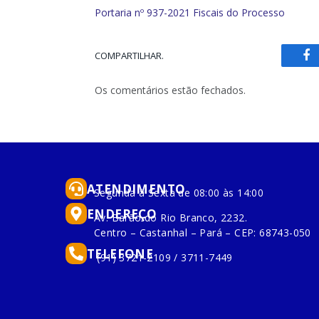
Portaria nº 937-2021 Fiscais do Processo
COMPARTILHAR.
Fa
Os comentários estão fechados.
ATENDIMENTO
Segunda à Sexta de 08:00 às 14:00
ENDEREÇO
Av. Barão do Rio Branco, 2232.
Centro – Castanhal – Pará – CEP: 68743-050
TELEFONE
(91) 3721-2109 / 3711-7449