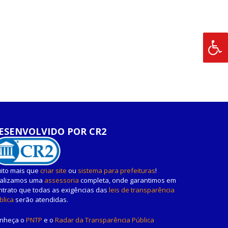
ESENVOLVIDO POR CR2
ito mais que
criar site
ou
sistema para prefeituras
!
alizamos uma
assessoria
completa, onde garantimos em
ntrato que todas as exigências das
leis de transparência
blica
serão atendidas.
nheça o
PNTP
e o
Radar da Transparência Pública