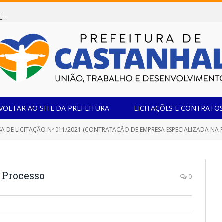
Dispensa de Licitação 085/2026 (CONTRATAÇÃO DE EMPRESA ESPECIALIZADA NA FABRICAÇÃO DE MÓVEIS SOB MEDIDA COM ESTRUTURA METÁLICA EM METALON PARA ATENDIMENTO DAS NECESSIDADES DA SALA SIMOV DA EMEF MADRE MARIA VIGANÓ)
VOLTAR AO SITE DA PREFEITURA
LICITAÇÕES E CONTRATO
A DE LICITAÇÃO Nº 011/2021 (CONTRATAÇÃO DE EMPRESA ESPECIALIZADA NA REFORMA
o Processo
0