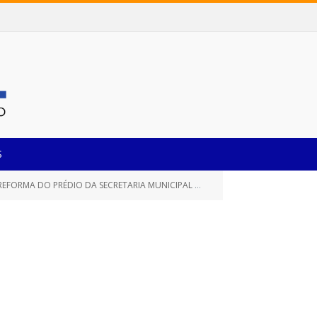
S
 DO PRÉDIO DA SECRETARIA MUNICIPAL DE EDUCAÇÃO)
Portaria n
»