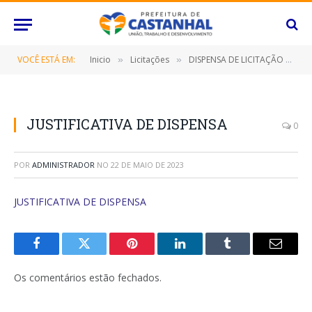
VOCÊ ESTÁ EM:
Inicio
Licitações
DISPENSA DE LICITAÇÃO Nº 014/2023/FME (Locação de imóvel destinado a COORDENADORIA DE MERENDA ESCOLAR, destinado a atender as necessidades da Secretaria Municipal de Educação neste Município de Castanhal/PA)
»
»
JUSTIFICATIVA DE DISPENSA
0
POR
ADMINISTRADOR
NO
22 DE MAIO DE 2023
JUSTIFICATIVA DE DISPENSA
Facebook
Twitter
Pinterest
O
Tumblr
E-
LinkedIn
mail
Os comentários estão fechados.