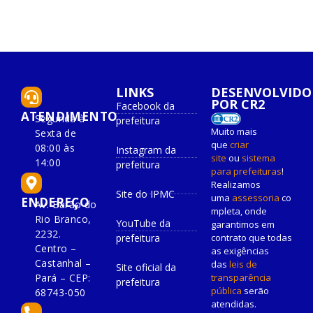
LINKS
DESENVOLVIDO
POR CR2
Facebook da
ATENDIMENTO
Segunda à
prefeitura
Muito mais
Sexta de
que
criar
08:00 às
Instagram da
site
ou
sistema
14:00
prefeitura
para prefeituras
!
Realizamos
Site do IPMC
uma
assessoria
co
ENDEREÇO
Av. Barão do
mpleta, onde
Rio Branco,
YouTube da
garantimos em
2232.
prefeitura
contrato que todas
Centro –
as exigências
Castanhal –
das
leis de
Site oficial da
Pará – CEP:
transparência
prefeitura
pública
serão
68743-050
atendidas.